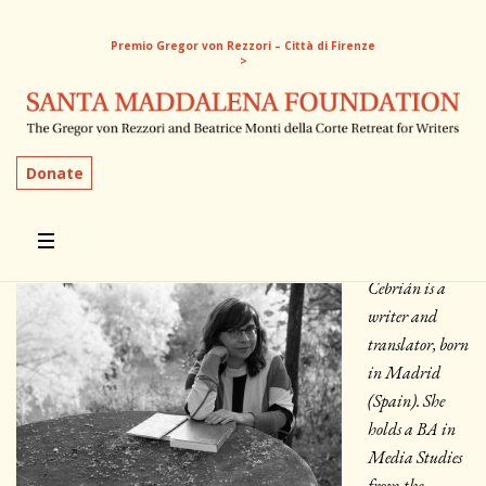
Premio Gregor von Rezzori – Città di Firenze
>
Mercedes Cebrián
Donate
Spain | 2013, 2019, 2020
Mercedes
Cebrián is a
writer and
translator, born
in Madrid
(Spain). She
holds a BA in
Media Studies
from the