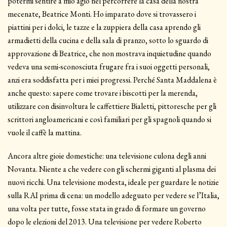
potermi sentire a mio agio nel percorrere la casa della nostra
mecenate, Beatrice Monti. Ho imparato dove si trovassero i
piattini per i dolci, le tazze e la zuppiera della casa aprendo gli
armadietti della cucina e della sala di pranzo, sotto lo sguardo di
approvazione di Beatrice, che non mostrava inquietudine quando
vedeva una semi-sconosciuta frugare fra i suoi oggetti personali,
anzi era soddisfatta per i miei progressi. Perché Santa Maddalena è
anche questo: sapere come trovare i biscotti per la merenda,
utilizzare con disinvoltura le caffettiere Bialetti, pittoresche per gli
scrittori angloamericani e così familiari per gli spagnoli quando si
vuole il caffè la mattina.
Ancora altre gioie domestiche: una televisione culona degli anni
Novanta. Niente a che vedere con gli schermi giganti al plasma dei
nuovi ricchi. Una televisione modesta, ideale per guardare le notizie
sulla RAI prima di cena: un modello adeguato per vedere se l’Italia,
una volta per tutte, fosse stata in grado di formare un governo
dopo le elezioni del 2013. Una televisione per vedere Roberto