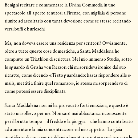
Benigni recitare e commentare la Divina Commedia in uno
spettacolo all’aperto tenutosi a Firenze, con migliaia di persone
riunite ad ascoltarlo con tanta devozione come se stesse recitando
versi buffi e burleschi.
Ma, non doveva essere una residenza per scrittori? Ovviamente,
oltre a tutte queste cose domestiche, a Santa Maddalena ho
compiuto un Triathlon di scrittura. Nel mio immenso Studio, sotto
lo sguardo di Grisha von Rezzori chi mi sorrideva ironico dal suo
ritratto, come dicendo «Ti sto guardando: basta rispondere alle e-
mails, mettiti a finire quel romanzo», io stessa mi sorprendevo di
come potessi essere disciplinata.
Santa Maddalena non mi ha provocato forti emozioni, e questo è
stato un sollievo per me. Non sarò mai abbastanza riconoscente
per il brutto tempo – il freddo e la pioggia – che hanno contribuito
ad aumentare la mia concentrazione e il mio appetito. La gioia
quotidiana di non aver problemi alimentari e potere così provare le