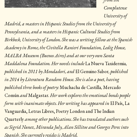
Complutense
University of
Madrid, a masters in Hispanic Studies from the University of
Pennsylvania, and a masters in Hispanic Cultural Studies from
Birkbeck, University of London. She was a writing fellow at the Spanish
Academy in Rome, the Civitella Ranieri Foundation, Ledig House,
MALBA Museum (Buenos Aires) and at our very own Santa
Maddalena Foundation. Her novels include
La Nueva Taxidermia
,
published in 2011 by Mondadori, and
El Genuino Sabor
, published
in 2014 by Literatura Random House. She is also a poet, having
published three books of poetry:
Muchacha de Castilla
,
Mercado
Común
and
Malgastar
. Her work explores the emotional bonds people
form with inanimate objects. Her writing has appeared in
El País, La
Vanguardia, Letras Libres, Poetry London and The Indian
Quarterly
among other publications. She has translated authors such
as Sigrid Nunez, Miranda July, Alan Sillitoe and Georges Perec into
Spanish. She currently resides is Madrid.